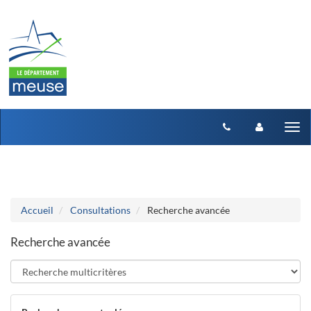
Aller au menu
Aller au contenu
Tog
nav
Accueil
Consultations
Recherche avancée
Recherche avancée