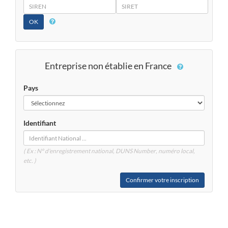
SIREN
SIRET
Entreprise non établie en France
Pays
Identifiant
( Ex : N° d'enregistrement national, DUNS
Number
, numéro local,
etc. )