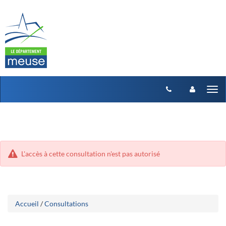
Aller
Aller
Tog
au
au
menu
nav
contenu
L'accès à cette consultation n'est pas autorisé
Accueil
/
Consultations